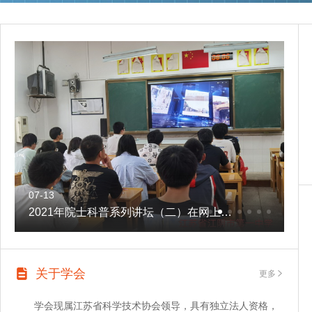
07-13
07
2021年院士科普系列讲坛（二）在网上举行
2
关于学会
更多
学会现属江苏省科学技术协会领导，具有独立法人资格，