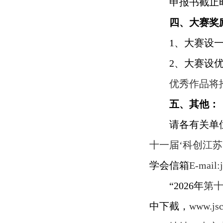
申报书截止时
四、大赛奖
1
、大赛设
2
、大赛设
优秀作品将推
五、其他：
请各有关单
十一届‘科创江苏
学会信箱
E-mail:
“2026年
第十
中下截，
www.jsc