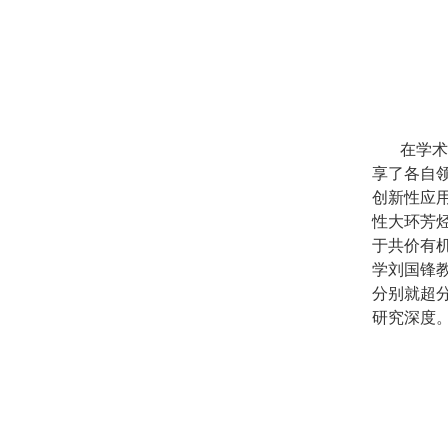
在学术
享了各自领
创新性应
性大环芳
于共价有
学刘国锋
分别就超
研究深度