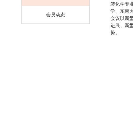
装化学专
学、东南
会员动态
会议以新
进展、新
势。